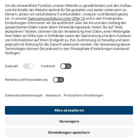
Beratung
Newsletter
Mehr Kontaktdaten
Arztsuche
Arzttermin-Service
Behandlungsfehler
hkk med Hotline
ICD-Diagnosesuche
Krankenhaussuche
Medizinische Videosprechstunde
Pflegesuche
Sporttelefon
Zweitmeinung
Impressum
Nutzungsbedingungen
Datenschutzbestimmungen
Barrierefreiheit
Privatsphäre-Einstellungen
Nach oben