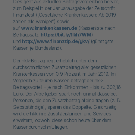
Dies geht aus aktuellen Beitragsvergleichen hervor,
zum Beispiel in der Januarausgabe der Zeitschrift
Finanztest („Gesetzliche Krankenkassen: Ab 2019
zahlen alle weniger“) sowie
auf
www.krankenkassen.de
(Kassenliste nach
Beitragssatz:
https://bit.ly/1Ikh7WM
)
und
http://www.finanztip.de/gkv/
(günstigste
Kassen je Bundesland).
Der hkk-Beitrag liegt erheblich unter dem
durchschnittlichen Zusatzbeitrag aller gesetzlichen
Krankenkassen von 0,9 Prozent im Jahr 2019. Im
Vergleich zu teuren Kassen beträgt der hkk-
Beitragsvorteil – je nach Einkommen – bis zu 302,16
Euro. Der Arbeitgeber spart noch einmal dasselbe.
Personen, die den Zusatzbeitrag alleine tragen (z. B.
Selbstständige), sparen das Doppelte. Gleichzeitig
wird die hkk ihre Zusatzleistungen und Services
erweitern, obwohl diese schon heute über dem
Kassendurchschnitt liegen.