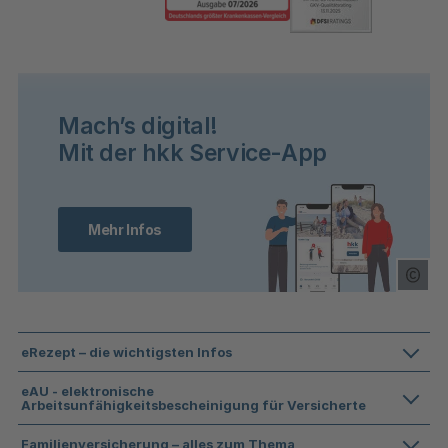
Mach’s digital!
Mit der hkk Service-App
Mehr Infos
Copy
eRezept – die wichtigsten Infos
eAU - elektronische
Arbeitsunfähigkeitsbescheinigung für Versicherte
Familienversicherung – alles zum Thema