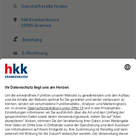
Geschäftstelle finden
hkk Krankenkasse
28185 Bremen
Beratung
E-Rechnung
Newsletter
hkk-Services
Arztsuche
Arzttermin-Service
Behandlungsfehler
hkk med Hotline
ICD-Diagnosesuche
Krankenhaussuche
Medizinische Videosprechstunde
Pflegesuche
Sporttelefon
Zweitmeinung