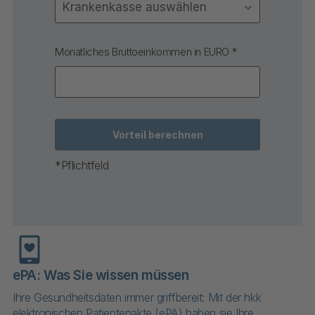
Monatliches Bruttoeinkommen in EURO
*
*Pflichtfeld
ePA: Was Sie wissen müssen
Na
Ihre Gesundheitsdaten immer griffbereit: Mit der hkk
In
elektronischen Patientenakte (ePA) haben sie Ihre
wi