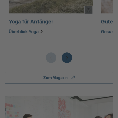
Copyright Tool
Yoga für Anfänger
Gute S
Überblick Yoga
Gesund 
Zum Magazin