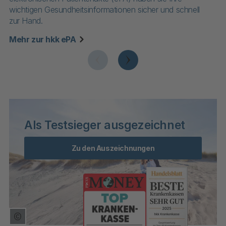
wichtigen Gesundheitsinformationen sicher und schnell
se
zur Hand.
Na
Mehr zur hkk ePA
Als Testsieger ausgezeichnet
Zu den Auszeichnungen
Copyright Tooltip öffnen