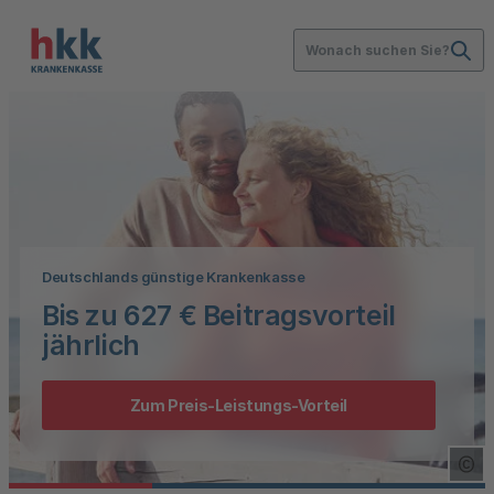
Wonach suchen Sie?
Deutschlands günstige Krankenkasse
Bis zu 627 € Beitragsvorteil
jährlich
Zum Preis-Leistungs-Vorteil
Cop