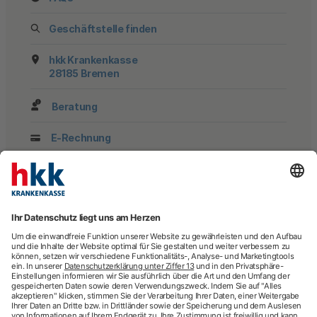
Geschäftstelle finden
hkk Krankenkasse
28185 Bremen
Beratung
E-Rechnung
Newsletter
hkk-Services
Arztsuche
Arzttermin-Service
Behandlungsfehler
hkk med Hotline
ICD-Diagnosesuche
Krankenhaussuche
Medizinische Videosprechstunde
Pflegesuche
Sporttelefon
Zweitmeinung