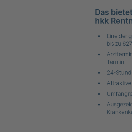
Das biete
hkk Rent
Eine der 
bis zu 627
Arzttermi
Termin
24-Stund
Attrakti
Umfangre
Ausgezeic
Krankenka