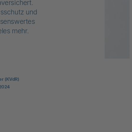
versichert.
gsschutz und
issenswertes
eles mehr.
er (KVdR)
 2024