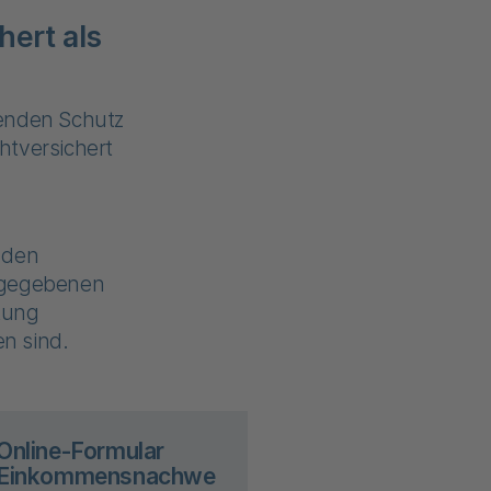
hert als
senden Schutz
chtversichert
 den
angegebenen
itung
en sind.
Online-Formular
Einkommensnachwe