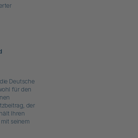
erter
d
 die Deutsche
wohl für den
inen
tzbeitrag, der
hält Ihren
 mit seinem