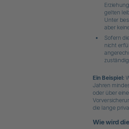
Erziehung
gelten le
Unter bes
aber kein
Sofern di
nicht erf
angerechn
zuständig
Ein Beispiel:
W
Jahren mindes
oder über eine
Vorversicherun
die lange priv
Wie wird di