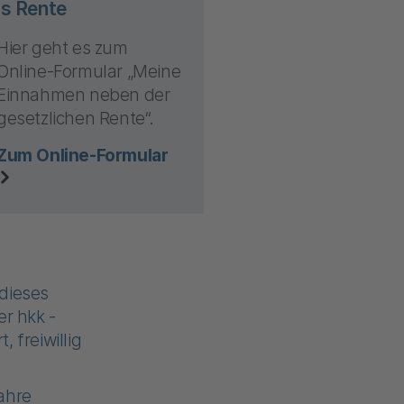
is Rente
Hier geht es zum
Online-Formular „Meine
Einnahmen neben der
gesetzlichen Rente“.
Zum Online-Formular
dieses
er hkk -
, freiwillig
ahre