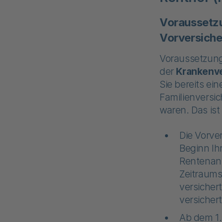
Voraussetzu
Vorversiche
Voraussetzung
der
Krankenve
Sie bereits ei
Familienversi
waren. Das is
Die Vorve
Beginn Ihr
Rentenant
Zeitraums
versichert
versicher
Ab dem 1.