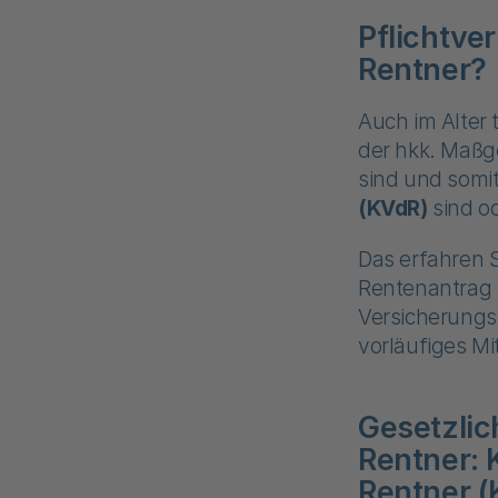
Pflichtver
Rentner?
Auch im Alter
der hkk. Maßge
sind und somi
(KVdR)
sind od
Das erfahren 
Rentenantrag 
Versicherungsz
vorläufiges Mi
Gesetzlic
Rentner: 
Rentner 