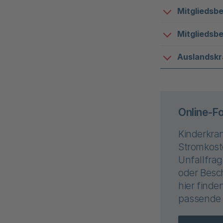
Mitgliedsb
Mitgliedsb
Auslandskr
Online-F
Kinderkra
Stromkost
Unfallfrag
oder Besc
hier finde
passende 