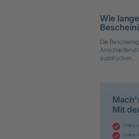
Wie lange 
Bescheini
Die Bescheini
Anschließend 
ausdrucken.
Mach's
Mit de
Online-
Online-