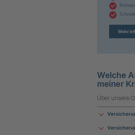
Bonuspr
Schnell
Mehr In
Welche Ar
meiner Kr
Über unsere O
Versicheru
Versicheru