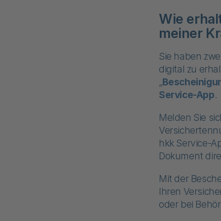
Wie erhal
meiner K
Sie haben zwe
digital zu erh
„
Bescheinigu
Service-App
.
Melden Sie sic
Versichertenn
hkk Service-Ap
Dokument dire
Mit der Besche
Ihren Versich
oder bei Behö