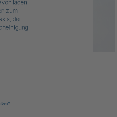
avon laden
ren zum
axis, der
scheinigung
lten?