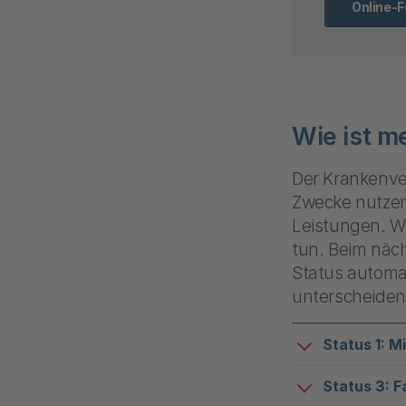
Online-F
Wie ist m
Der Krankenver
Zwecke nutzen.
Leistungen. We
tun. Beim näc
Status automat
unterscheiden 
Status 1: Mi
Status 3: F