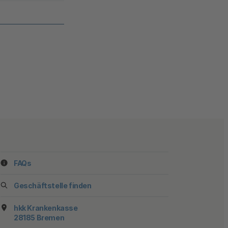
FAQs
ook
stagram
f YouTube
 auf TikTok
 uns auf LinkedIn
 Sie uns auf X
Geschäftstelle finden
hkk Krankenkasse
28185 Bremen