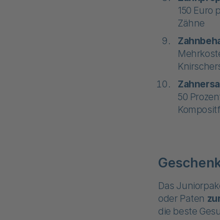
150 Euro 
Zähne
Zahnbeh
Mehrkoste
Knirscher
Zahnersa
50 Prozen
Komposit
Geschenk
Das Juniorpake
oder Paten
zu
die beste Ges