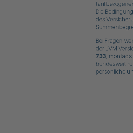
tarifbezogene
Die Bedingung
des Versicher
Summenbegre
Bei Fragen we
der LVM Versi
733
, montags 
bundesweit run
persönliche u