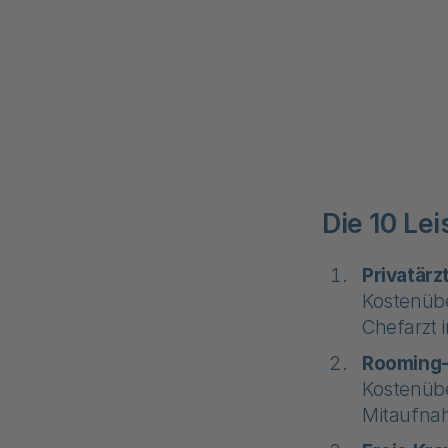
Die 10 Le
Privatärz
Kostenüb
Chefarzt
Rooming-
Kostenübe
Mitaufnah