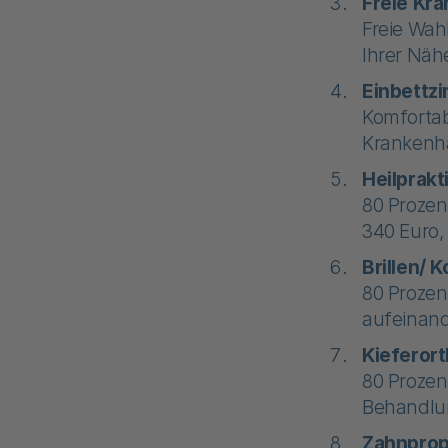
Freie Kr
Freie Wah
Ihrer Näh
Einbettz
Komfortab
Krankenh
Heilprakt
80 Prozen
340 Euro,
Brillen/ 
80 Prozen
aufeinand
Kieferor
80 Prozen
Behandlu
Zahnprop