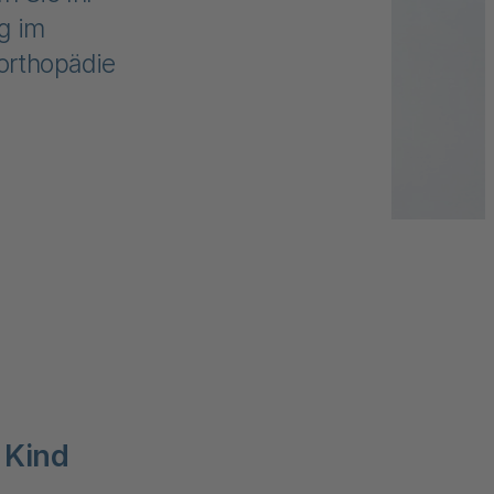
g im
orthopädie
r Kind