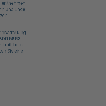
g entnehmen.
inn und Ende
zen,
ndenbetreuung
0800 5863
st mit ihren
ten Sie eine