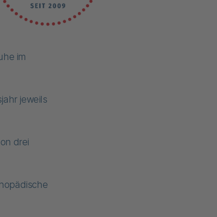
uhe im
ahr jeweils
on drei
rthopädische