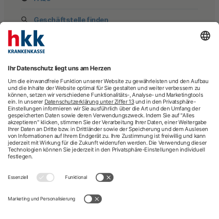
Geschäftstelle finden
hkk Krankenkasse
28185 Bremen
Beratung
Newsletter
Mehr Kontaktdaten
Arztsuche
Arzttermin-Service
Behandlungsfehler
hkk med Hotline
ICD-Diagnosesuche
Krankenhaussuche
Medizinische Videosprechstunde
Pflegesuche
Sporttelefon
Zweitmeinung