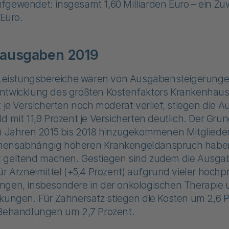
fgewendet: insgesamt 1,60 Milliarden Euro – ein Z
 Euro.
sausgaben 2019
e Leistungsbereiche waren von Ausgabensteigerunge
ntwicklung des größten Kostenfaktors Krankenha
t je Versicherten noch moderat verlief, stiegen di
d mit 11,9 Prozent je Versicherten deutlich. Der Grund
en Jahren 2015 bis 2018 hinzugekommenen Mitglieder
mensabhängig höheren Krankengeldanspruch habe
 geltend machen. Gestiegen sind zudem die Ausgab
ür Arzneimittel (+5,4 Prozent) aufgrund vieler hochpr
ngen, insbesondere in der onkologischen Therapie 
kungen. Für Zahnersatz stiegen die Kosten um 2,6 P
 Behandlungen um 2,7 Prozent.