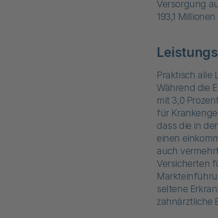
Versorgung au
193,1 Millionen
Leistung
Praktisch all
Während die E
mit 3,0 Prozen
für Krankengel
dass die in d
einen einkom
auch vermehrt
Versicherten f
Markteinführu
seltene Erkran
zahnärztliche