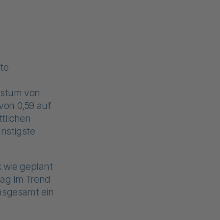
te
hstum von
von 0,59 auf
tlichen
ünstigste
 wie geplant
lag im Trend
insgesamt ein