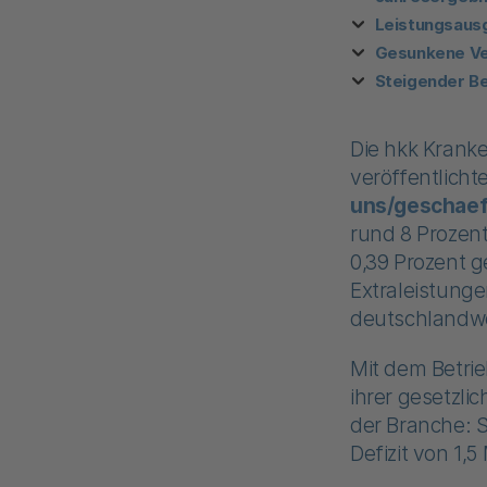
Leistungsaus
Gesunkene Ver
Steigender B
Die hkk Krank
veröffentlicht
uns/geschaef
rund 8 Prozen
0,39 Prozent g
Extraleistunge
deutschlandwe
Mit dem Betrie
ihrer gesetzl
der Branche: S
Defizit von 1,5