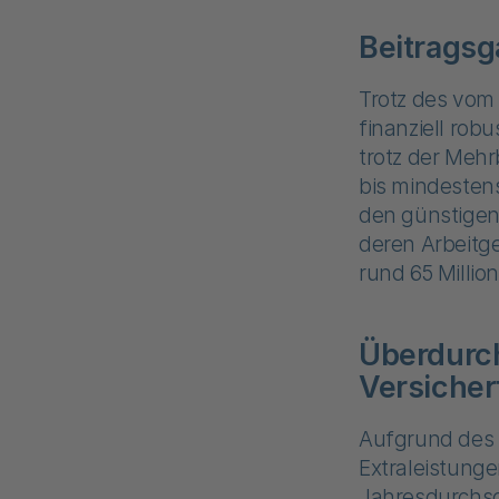
Beitragsg
Trotz des vom
finanziell rob
trotz der Meh
bis mindesten
den günstigen 
deren Arbeitge
rund 65 Millio
Überdurch
Versiche
Aufgrund des 
Extraleistunge
Jahresdurchsch