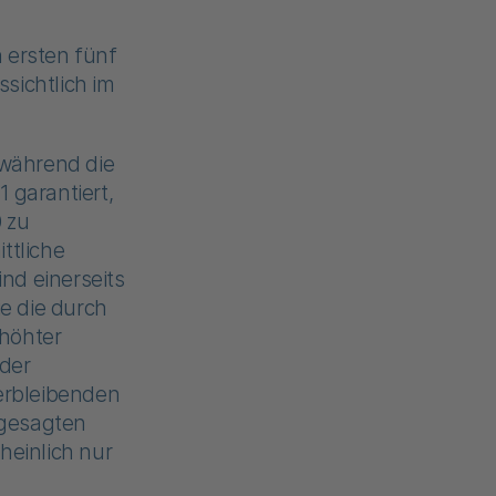
 ersten fünf
sichtlich im
während die
 garantiert,
 zu
ttliche
ind einerseits
e die durch
rhöhter
 der
erbleibenden
ugesagten
einlich nur