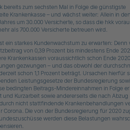
kk bereits zum sechsten Mal in Folge die günstigste
te Krankenkasse – und wächst weiter: Allein in den
hres um 30.000 Versicherte, so dass die hkk voraus
mehr als 700.000 Versicherte betreuen wird.
st ein starkes Kundenwachstum zu erwarten: Denn 
tzbeitrag von 0,39 Prozent bis mindestens Ende 2021
dere Krankenkassen voraussichtlich schon Ende 2020
ungen gezwungen – und das obwohl der durchschni
derzeit schon 1,1 Prozent beträgt. Ursachen hierfür s
ibenden Leistungsgesetze der Bundesregierung sowi
ise bedingten Beitrags-Mindereinnahmen in Folge e
it und Kurzarbeit sowie andererseits die nach Abzug
durch nicht stattfindende Krankenbehandlungen v
r Corona. Die von der Bundesregierung für 2020 z
Bundeszuschüsse werden diese Belastungen wahrsch
pensieren.