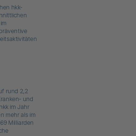
hen hkk-
hnittlichen
 im
präventive
itsaktivitäten
uf rund 2,2
 Kranken- und
hkk im Jahr
en mehr als im
69 Milliarden
sche