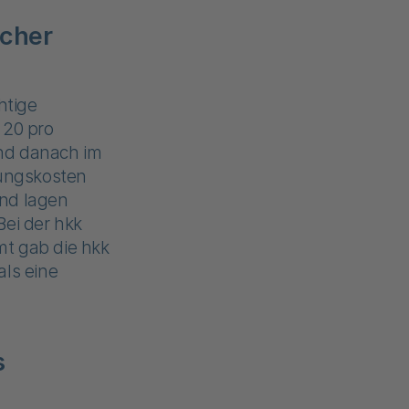
icher
htige
 20 pro
und danach im
ungskosten
und lagen
Bei der hkk
mt gab die hkk
als eine
s