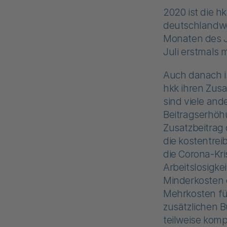
2020 ist die h
deutschlandwei
Monaten des Ja
Juli erstmals 
Auch danach i
hkk ihren Zusa
sind viele an
Beitragserhöh
Zusatzbeitrag 
die kostentre
die Corona-Kr
Arbeitslosigke
Minderkosten 
Mehrkosten fü
zusätzlichen 
teilweise kom