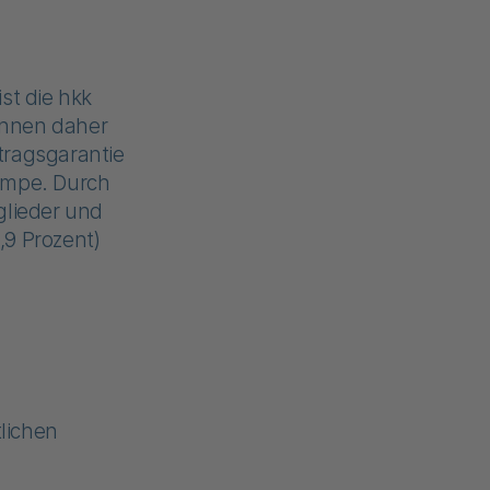
t die hkk
können daher
tragsgarantie
Lempe. Durch
glieder und
,9 Prozent)
lichen