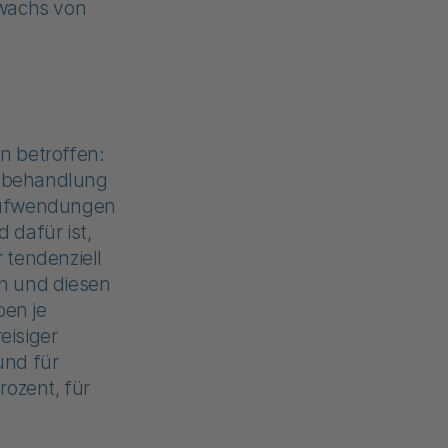
uwachs von
n betroffen:
usbehandlung
e Aufwendungen
 dafür ist,
 tendenziell
n und diesen
en je
eisiger
und für
rozent, für