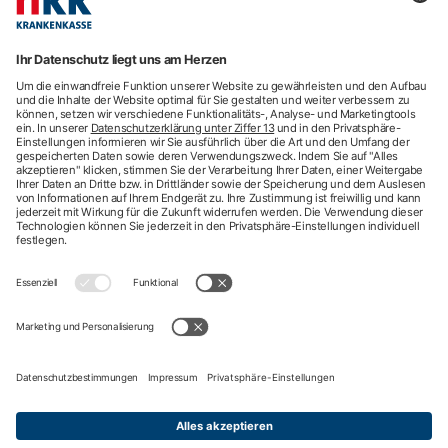
hkk Krankenkasse
28185 Bremen
Beratung
Newsletter
Mehr Kontaktdaten
Arztsuche
Arzttermin-Service
Behandlungsfehler
hkk med Hotline
ICD-Diagnosesuche
Krankenhaussuche
Medizinische Videosprechstunde
Pflegesuche
Sporttelefon
Zweitmeinung
Impressum
Nutzungsbedingungen
Datenschutzbestimmungen
Barrierefreiheit
Privatsphäre-Einstellungen