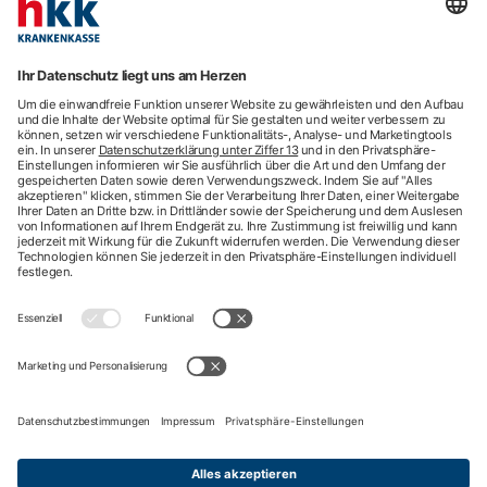
hkk Krankenkasse
28185 Bremen
Beratung
Newsletter
Mehr Kontaktdaten
Arztsuche
Arzttermin-Service
Behandlungsfehler
hkk med Hotline
ICD-Diagnosesuche
Krankenhaussuche
Medizinische Videosprechstunde
Pflegesuche
Sporttelefon
Zweitmeinung
Impressum
Nutzungsbedingungen
Datenschutzbestimmungen
Barrierefreiheit
Privatsphäre-Einstellungen