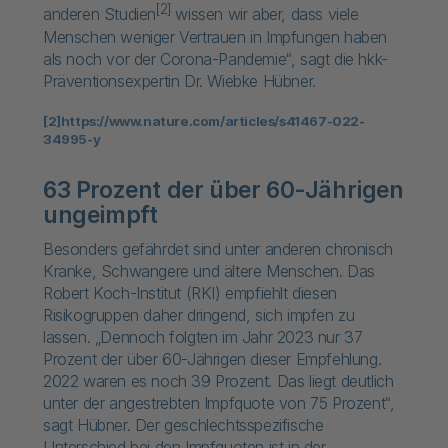
[2]
anderen Studien
wissen wir aber, dass viele
Menschen weniger Vertrauen in Impfungen haben
als noch vor der Corona-Pandemie“, sagt die hkk-
Präventionsexpertin Dr. Wiebke Hübner.
[2]
https://www.nature.com/articles/s41467-022-
34995-y
63 Prozent der über 60-Jährigen
ungeimpft
Besonders gefährdet sind unter anderen chronisch
Kranke, Schwangere und ältere Menschen. Das
Robert Koch-Institut (RKI) empfiehlt diesen
Risikogruppen daher dringend, sich impfen zu
lassen. „Dennoch folgten im Jahr 2023 nur 37
Prozent der über 60-Jährigen dieser Empfehlung.
2022 waren es noch 39 Prozent. Das liegt deutlich
unter der angestrebten Impfquote von 75 Prozent“,
sagt Hübner. Der geschlechtsspezifische
Unterschied bei den Impfquoten ist in der