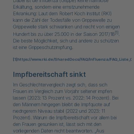
Dabei ist die Influenza (Grippe) keine harmlose
Erkältung, sondern eine ernstzunehmende
Erkrankung: Laut dem Robert Koch Institut (RKI)
kann die Zahl der Todesfälle von Grippewelle zu
Grippewelle stark schwanken und reicht von einigen
[1]
Hundert bis zu über 25.000 in der Saison 2017/18
.
Die beste Möglichkeit, sich und andere zu schützen
ist eine Grippeschutzimpfung.
[1]
https://www.rki.de/SharedDocs/FAQ/Influenza/FAQ_Liste_G
Impfbereitschaft sinkt
Im Geschlechtervergleich zeigt sich, dass sich
Frauen im Vergleich zum Vorjahr seltener impfen
lassen (2023: 13 Prozent vs. 2022: 14 Prozent). Bei
den Männern hingegen bleibt die Impfquote auf
niedrigerem Niveau stabil (2022 und 2023: 11
Prozent). Warum die Impfbereitschaft vor allem bei
den Frauen gesunken ist, lässt sich mit den
vorliegenden Daten nicht beantworten. „Aus