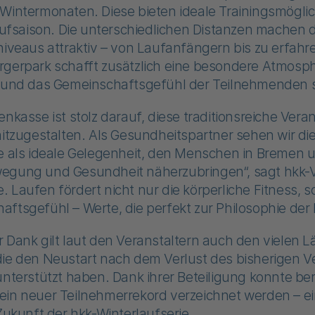
Wintermonaten. Diese bieten ideale Trainingsmöglic
saison. Die unterschiedlichen Distanzen machen di
niveaus attraktiv – von Laufanfängern bis zu erfahr
rgerpark schafft zusätzlich eine besondere Atmosp
n und das Gemeinschaftsgefühl der Teilnehmenden s
enkasse ist stolz darauf, diese traditionsreiche Vera
mitzugestalten. Als Gesundheitspartner sehen wir di
ie als ideale Gelegenheit, den Menschen in Bremen 
egung und Gesundheit näherzubringen“, sagt hkk-
 Laufen fördert nicht nur die körperliche Fitness, 
ftsgefühl – Werte, die perfekt zur Philosophie der
 Dank gilt laut den Veranstaltern auch den vielen 
ie den Neustart nach dem Verlust des bisherigen Ve
unterstützt haben. Dank ihrer Beteiligung konnte ber
ein neuer Teilnehmerrekord verzeichnet werden – ei
 Zukunft der hkk-Winterlaufserie.