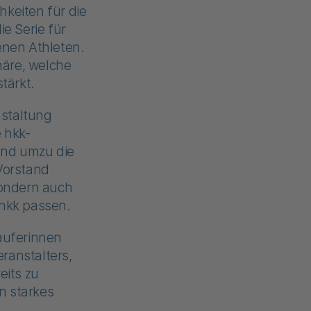
hkeiten für die
e Serie für
enen Athleten.
häre, welche
tärkt.
nstaltung
e hkk-
und umzu die
Vorstand
sondern auch
 hkk passen.
Läuferinnen
ranstalters,
eits zu
n starkes