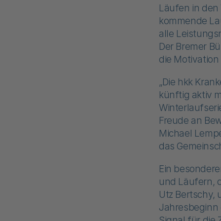
Läufen in den 
kommende Lauf
alle Leistungs
Der Bremer Bü
die Motivatio
„Die hkk Krank
künftig aktiv 
Winterlaufser
Freude an Bew
Michael Lempe.
das Gemeinscha
Ein besonderer
und Läufern, d
Utz Bertschy, 
Jahresbeginn 
Signal für die