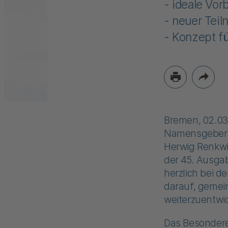
- ideale Vor
- neuer Tei
- Konzept f
Bremen, 02.03
Namensgeberin
Herwig Renkwi
der 45. Ausga
herzlich bei d
darauf, gemein
weiterzuentwic
Das Besondere 