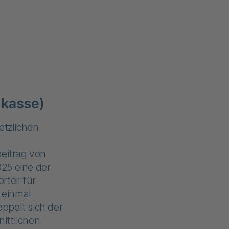
nkasse)
etzlichen
eitrag von
025 eine der
teil für
 einmal
oppelt sich der
nittlichen