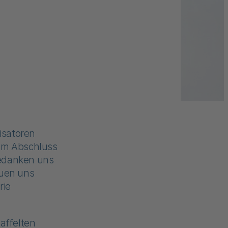
isatoren
um Abschluss
bedanken uns
euen uns
rie
affelten