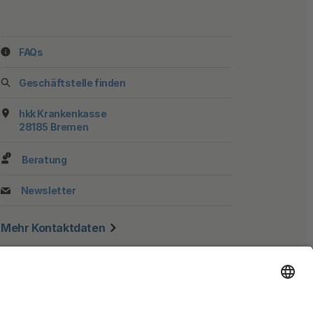
FAQs
ook
stagram
f YouTube
 auf TikTok
 uns auf LinkedIn
 Sie uns auf X
Geschäftstelle finden
hkk Krankenkasse
28185 Bremen
Beratung
Newsletter
Mehr Kontaktdaten