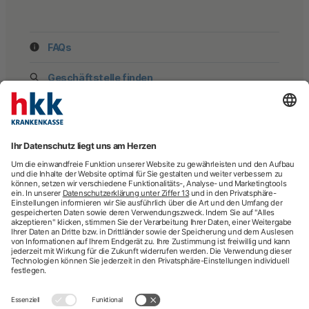
FAQs
Geschäftstelle finden
hkk Krankenkasse
28185 Bremen
Beratung
Newsletter
Mehr Kontaktdaten
Arztsuche
Arzttermin-Service
Behandlungsfehler
hkk med Hotline
ICD-Diagnosesuche
Krankenhaussuche