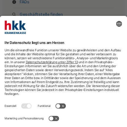
FAQs
Geschäftstelle finden
hkk Krankenkasse
28185 Bremen
Beratung
Newsletter
Mehr Kontaktdaten
Arztsuche
Arzttermin-Service
Behandlungsfehler
hkk med Hotline
ICD-Diagnosesuche
Krankenhaussuche
Medizinische Videosprechstunde
Pflegesuche
Sporttelefon
Zweitmeinung