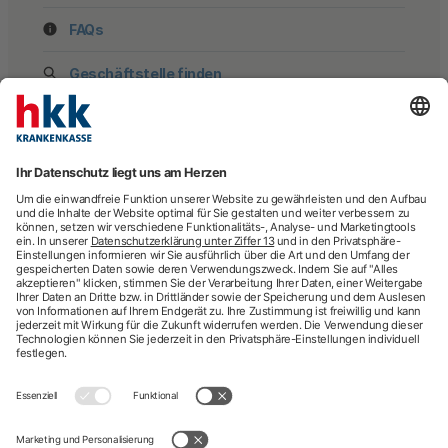
FAQs
Geschäftstelle finden
hkk Krankenkasse
28185 Bremen
Beratung
Newsletter
Mehr Kontaktdaten
Arztsuche
Arzttermin-Service
Behandlungsfehler
hkk med Hotline
ICD-Diagnosesuche
Krankenhaussuche
Medizinische Videosprechstunde
Pflegesuche
Sporttelefon
Zweitmeinung