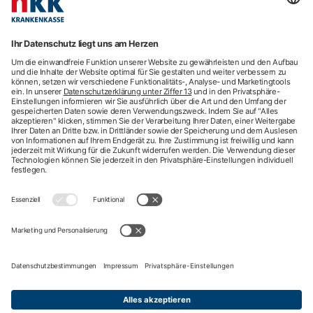
hkk Krankenkasse
28185 Bremen
Beratung
Newsletter
Mehr Kontaktdaten
Arztsuche
Arzttermin-Service
Behandlungsfehler
hkk med Hotline
ICD-Diagnosesuche
Krankenhaussuche
Medizinische Videosprechstunde
Pflegesuche
Sporttelefon
Zweitmeinung
Impressum
Nutzungsbedingungen
Datenschutzbestimmungen
Barrierefreiheit
Privatsphäre-Einstellungen