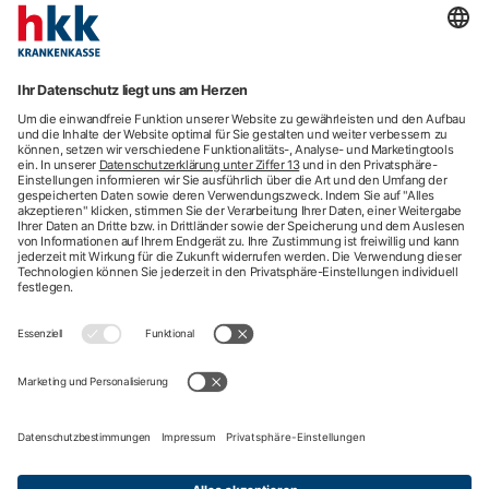
hkk Krankenkasse
28185 Bremen
Beratung
Newsletter
Mehr Kontaktdaten
Arztsuche
Arzttermin-Service
Behandlungsfehler
hkk med Hotline
ICD-Diagnosesuche
Krankenhaussuche
Medizinische Videosprechstunde
Pflegesuche
Sporttelefon
Zweitmeinung
Impressum
Nutzungsbedingungen
Datenschutzbestimmungen
Barrierefreiheit