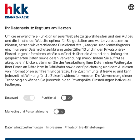
Beratung
E-Rechnung
Newsletter
hkk-Services
Arztsuche
Arzttermin-Service
Behandlungsfehler
hkk med Hotline
ICD-Diagnosesuche
Krankenhaussuche
Medizinische Videosprechstunde
Pflegesuche
Sporttelefon
Zweitmeinung
Impressum
Nutzungsbedingungen
Datenschutzbestimmungen
Barrierefreiheit