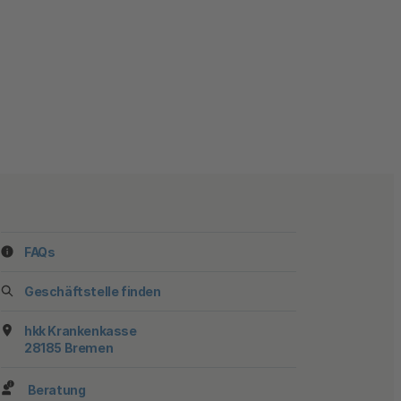
FAQs
ook
stagram
f YouTube
 auf TikTok
 uns auf LinkedIn
 Sie uns auf X
Geschäftstelle finden
hkk Krankenkasse
28185 Bremen
Beratung