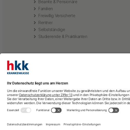
Beamte & Pensionäre
Familien
Freiwillig Versicherte
Rentner
Selbstständige
Studierende & Praktikanten
Arztsuche
A
Krankenhaussuc
Impressum
Nutzungsbedingungen
Datenschutz