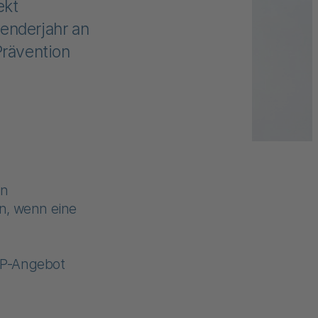
ekt
enderjahr an
Prävention
in
n, wenn eine
PP-Angebot