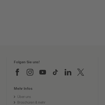
Folgen Sie uns!
Folgen Sie uns auf Faceb
Folgen Sie uns auf In
Folgen Sie uns au
Folgen Sie uns
Folgen Sie
Folgen
Mehr Infos
Über uns
Broschüren & mehr