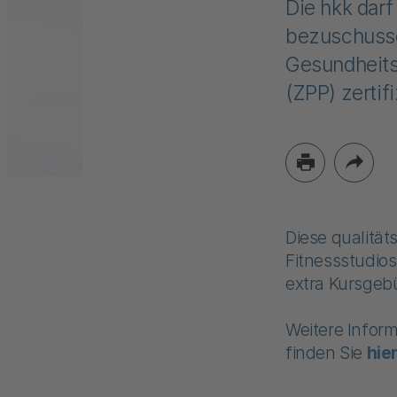
Die hkk darf
bezuschussen
Gesundheitsk
(ZPP) zertifi
Diese qualität
Fitnessstudio
extra Kursgeb
Weitere Infor
finden Sie
hie