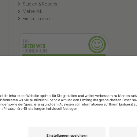
Studien & Reports
Meine hkk
Firmenservice
hkk-Services
rzttermin-Service
Behandlungsfehler
hkk med Hotline
ICD-Dia
he
Medizinische Videosprechstunde
Pflegesuche
Sporttelefon
bestimmungen
Barrierefreiheit
Kontakt
English information
Priva