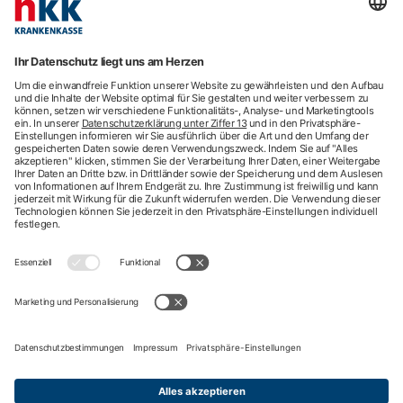
Beratung
E-Rechnung
Newsletter
hkk-Services
Arztsuche
Arzttermin-Service
Behandlungsfehler
hkk med Hotline
ICD-Diagnosesuche
Krankenhaussuche
Medizinische Videosprechstunde
Pflegesuche
Sporttelefon
Zweitmeinung
Impressum
Nutzungsbedingungen
Datenschutzbestimmungen
Barrierefreiheit
Kontakt
English information
Privatsphäre-Einstellungen