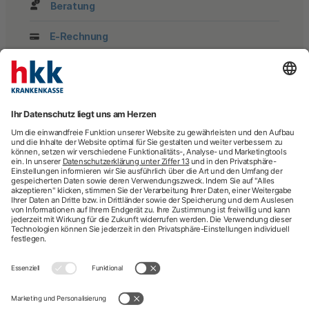
Beratung
E-Rechnung
Newsletter
hkk-Services
Arztsuche
Arzttermin-Service
Behandlungsfehler
hkk med Hotline
ICD-Diagnosesuche
Krankenhaussuche
Medizinische Videosprechstunde
Pflegesuche
Sporttelefon
Zweitmeinung
Impressum
Nutzungsbedingungen
Datenschutzbestimmungen
Barrierefreiheit
Kontakt
English information
Privatsphäre-Einstellungen