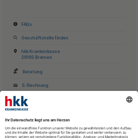
FAQs
Geschäftstelle finden
hkk Krankenkasse
28185 Bremen
Beratung
E-Rechnung
Newsletter
hkk-Services
Arztsuche
Arzttermin-Service