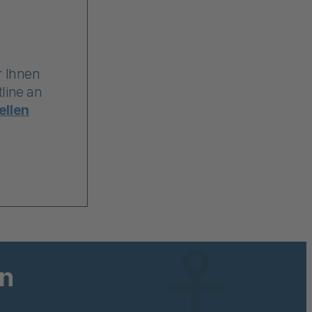
r Ihnen
line an
ellen
ln