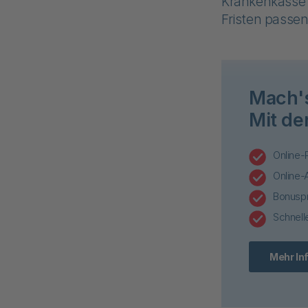
Krankenkasse v
Fristen passen
Mach's
Mit de
Online-
Online-
Bonuspr
Schnell
Mehr In