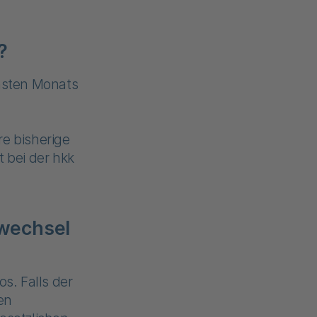
?
hsten Monats
re bisherige
t bei der hkk
nwechsel
s. Falls der
gen