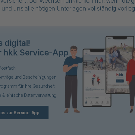
ersichert. Der Wechsel funktioniert nur, wenn die g
 und uns alle nötigen Unterlagen vollständig vorlie
 digital!
r hkk Service-App
Postfach
Anträge und Bescheinigungen
ogramm für Ihre Gesundheit
e & einfache Datenverwaltung
fos zur Service-App