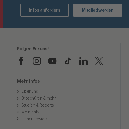
Infos anfordern
Mitglied werden
Folgen Sie uns!
Folgen Sie uns auf Faceb
Folgen Sie uns auf In
Folgen Sie uns au
Folgen Sie uns
Folgen Sie
Folgen
Mehr Infos
Über uns
Broschüren & mehr
Studien & Reports
Meine hkk
Firmenservice