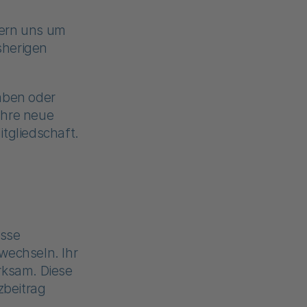
ern uns um
isherigen
gaben oder
Ihre neue
itgliedschaft.
asse
wechseln. Ihr
rksam. Diese
zbeitrag