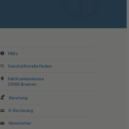
FAQs
ook
stagram
f YouTube
 auf TikTok
 uns auf LinkedIn
 Sie uns auf X
Geschäftstelle finden
hkk Krankenkasse
28185 Bremen
Beratung
E-Rechnung
Newsletter