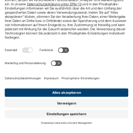
hkk-Services
Arztsuche
Arzttermin-Service
Behandlungsfehler
hkk med Hotline
ICD-Diagnosesuche
Krankenhaussuche
Medizinische Videosprechstunde
Pflegesuche
Sporttelefon
Zweitmeinung
Impressum
Nutzungsbedingungen
Datenschutzbestimmungen
Barrierefreiheit
Kontakt
English information
Privatsphäre-Einstellungen
Nach oben