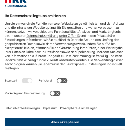
hkk-Services
Arztsuche
Arzttermin-Service
Behandlungsfehler
hkk med Hotline
ICD-Diagnosesuche
Krankenhaussuche
Medizinische Videosprechstunde
Pflegesuche
Sporttelefon
Zweitmeinung
Impressum
Nutzungsbedingungen
Datenschutzbestimmungen
Barrierefreiheit
Kontakt
English information
Privatsphäre-Einstellungen
Nach oben