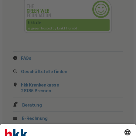
FAQs
Geschäftstelle finden
hkk Krankenkasse
28185 Bremen
Beratung
E-Rechnung
Newsletter