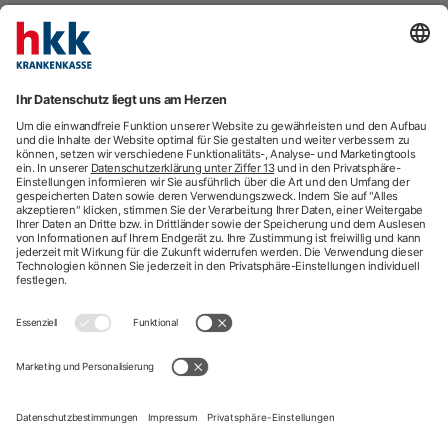
Newsletter
hkk-Services
Arztsuche
Arzttermin-Service
Behandlungsfehler
hkk med Hotline
ICD-Diagnosesuche
Krankenhaussuche
Medizinische Videosprechstunde
Pflegesuche
Sporttelefon
Zweitmeinung
Impressum
Nutzungsbedingungen
Datenschutzbestimmungen
Barrierefreiheit
Kontakt
English information
Privatsphäre-Einstellungen
Nach oben