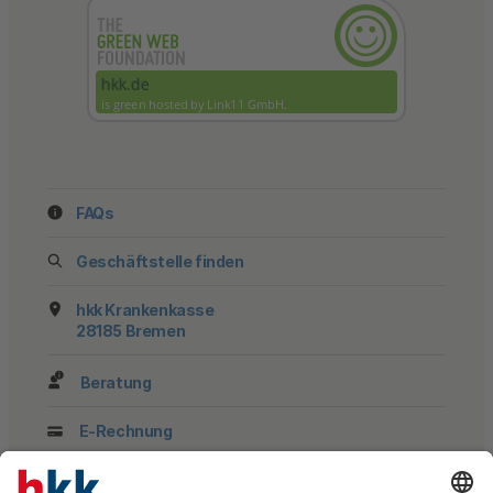
FAQs
Geschäftstelle finden
hkk Krankenkasse
28185 Bremen
Beratung
E-Rechnung
Newsletter