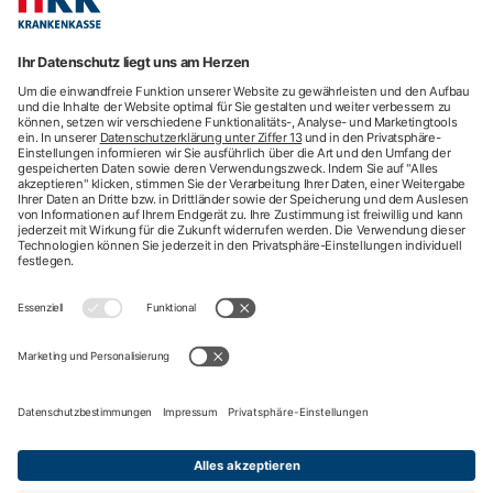
hkk-Services
Arztsuche
Arzttermin-Service
Behandlungsfehler
hkk med Hotline
ICD-Diagnosesuche
Krankenhaussuche
Medizinische Videosprechstunde
Pflegesuche
Sporttelefon
Zweitmeinung
Impressum
Nutzungsbedingungen
Datenschutzbestimmungen
Barrierefreiheit
Kontakt
English information
Privatsphäre-Einstellungen
Nach oben