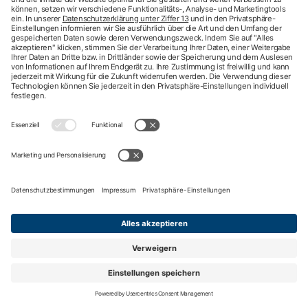
Arztsuche
Arzttermin-Service
Behandlungsfehler
hkk med Hotline
ICD-Diagnosesuche
Krankenhaussuche
Medizinische Videosprechstunde
Pflegesuche
Sporttelefon
Zweitmeinung
Impressum
Nutzungsbedingungen
Datenschutzbestimmungen
Barrierefreiheit
Kontakt
English information
Privatsphäre-Einstellungen
Nach oben
Mitglied werden