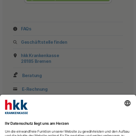
FAQs
Geschäftstelle finden
hkk Krankenkasse
28185 Bremen
Beratung
E-Rechnung
Newsletter
hkk-Services