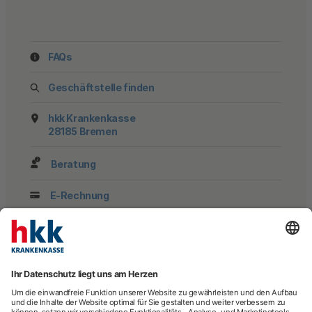
FAQs
Geschäftstelle finden
hkk Krankenkasse
28185 Bremen
Beratung
E-Rechnung
Newsletter
hkk-Services
Arztsuche
Arzttermin-Service