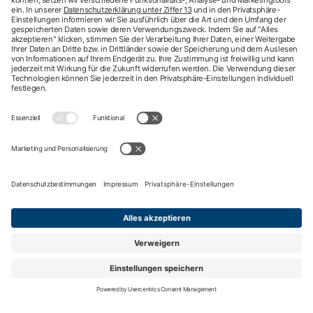
Behandlungsfehler
hkk med Hotline
ICD-Diagnosesuche
Krankenhaussuche
Medizinische Videosprechstunde
Pflegesuche
Sporttelefon
Zweitmeinung
Impressum
Nutzungsbedingungen
Datenschutzbestimmungen
Barrierefreiheit
Kontakt
English information
Privatsphäre-Einstellungen
Nach oben
Mitglied werden