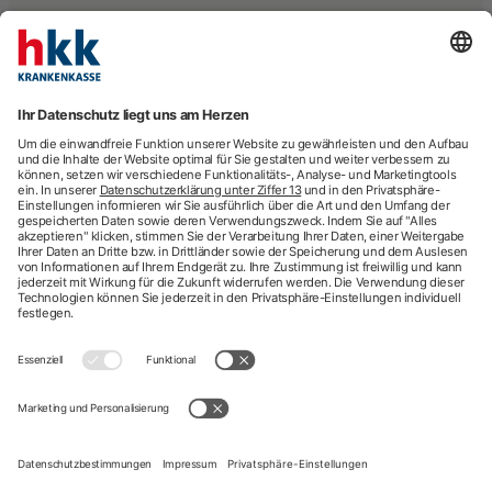
FAQs
Geschäftstelle finden
hkk Krankenkasse
28185 Bremen
Beratung
E-Rechnung
Newsletter
hkk-Services
Arztsuche
Arzttermin-Service
Behandlungsfehler
hkk med Hotline
ICD-Diagnosesuche
Krankenhaussuche