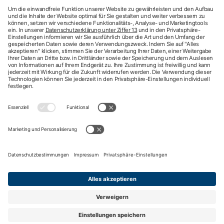
Newsletter
hkk-Services
Arztsuche
Arzttermin-Service
Behandlungsfehler
hkk med Hotline
ICD-Diagnosesuche
Krankenhaussuche
Medizinische Videosprechstunde
Pflegesuche
Sporttelefon
Zweitmeinung
Impressum
Nutzungsbedingungen
Datenschutzbestimmungen
Barrierefreiheit
Kontakt
English information
Privatsphäre-Einstellungen
Nach oben