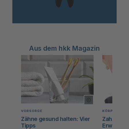
Aus dem hkk Magazin
Copyright Tooltip
VORSORGE
KÖRPER & O
Zähne gesund halten: Vier
Zahnspan
Tipps
Erwachse