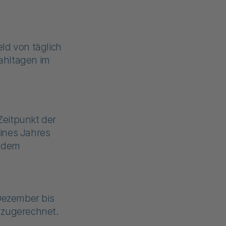
ld von täglich
Zahltagen im
Zeitpunkt der
ines Jahres
n dem
 Dezember bis
 zugerechnet.