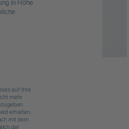
rung in Höhe
nliche
ses auf Ihre
icht mehr
abzugeben.
eld erhalten.
fach mit dem
lich der