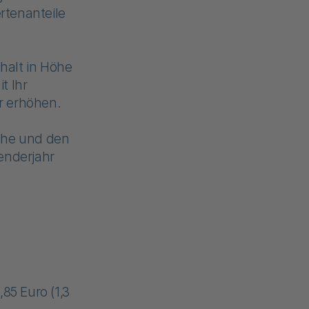
ertenanteile
halt in Höhe
t Ihr
r erhöhen.
Höhe und den
enderjahr
85 Euro (1,3