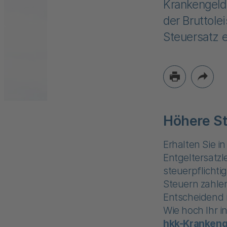
Krankengeld 
der Bruttole
Steuersatz 
Höhere St
Erhalten Sie i
Entgeltersatzl
steuerpflichti
Steuern zahlen
Entscheidend i
Wie hoch Ihr i
hkk-Krankeng