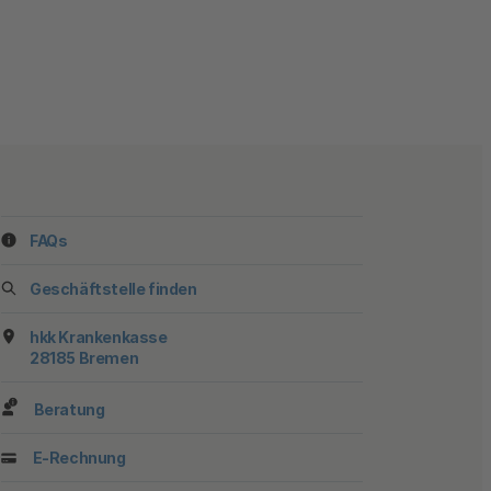
FAQs
ook
stagram
f YouTube
 auf TikTok
 uns auf LinkedIn
 Sie uns auf X
Geschäftstelle finden
hkk Krankenkasse
28185 Bremen
Beratung
E-Rechnung