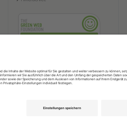
hkk-Services
rzttermin-Service
Behandlungsfehler
hkk med Hotline
ICD-Dia
he
Medizinische Videosprechstunde
Pflegesuche
Sporttelefon
bestimmungen
Barrierefreiheit
Kontakt
English information
Priva