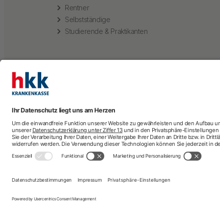
Rentner
Selbstständige
Studierende & Praktikanten
Arztsuche
A
Krankenhaussuc
Impressum
Nutzungsbedingungen
Datenschutz