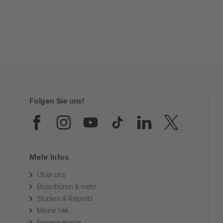
Folgen Sie uns!
Folgen Sie uns auf Faceb
Folgen Sie uns auf In
Folgen Sie uns au
Folgen Sie uns
Folgen Sie
Folgen
Mehr Infos
Über uns
Broschüren & mehr
Studien & Reports
Meine hkk
Firmenservice