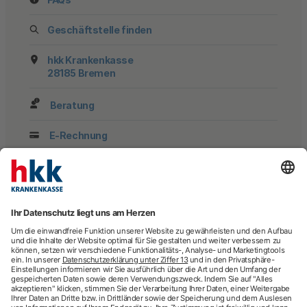
Geschäftstelle finden
hkk Krankenkasse
28185 Bremen
Beratung
E-Rechnung
Newsletter
hkk-Services
Arztsuche
Arzttermin-Service
Behandlungsfehler
hkk med Hotline
ICD-Diagnosesuche
Krankenhaussuche
Medizinische Videosprechstunde
Pflegesuche