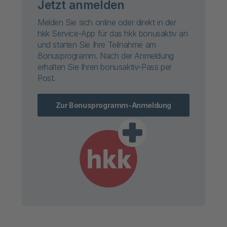
Jetzt anmelden
Melden Sie sich online oder direkt in der
hkk Service-App für das hkk bonusaktiv an
und starten Sie Ihre Teilnahme am
Bonusprogramm. Nach der Anmeldung
erhalten Sie Ihren bonusaktiv-Pass per
Post.
Zur Bonusprogramm-Anmeldung