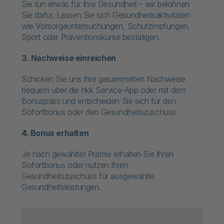
Sie tun etwas für Ihre Gesundheit – wir belohnen
Sie dafür. Lassen Sie sich Gesundheitsaktivitäten
wie Vorsorgeuntersuchungen, Schutzimpfungen,
Sport oder Präventionskurse bestätigen.
3. Nachweise einreichen
Schicken Sie uns Ihre gesammelten Nachweise
bequem über die hkk Service-App oder mit dem
Bonuspass und entscheiden Sie sich für den
Sofortbonus oder den Gesundheitszuschuss.
4. Bonus erhalten
Je nach gewählter Prämie erhalten Sie Ihren
Sofortbonus oder nutzen Ihren
Gesundheitszuschuss für ausgewählte
Gesundheitsleistungen.