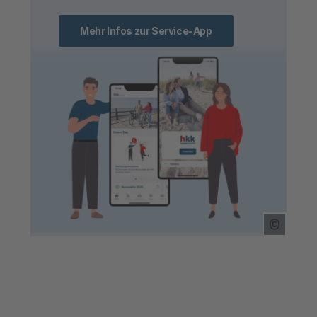
Mehr Infos zur Service-App
Copyrig