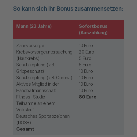
So kann sich Ihr Bonus zusammensetzen:
Mann (23 Jahre)
Sofortbonus
Gesu
(Auszahlung)
Zahnvorsorge
10 Euro
12,50 
Krebsvorsorgeuntersuchung
20 Euro
25 Eu
(Hautkrebs)
5 Euro
6 Eur
Schutzimpfung (z.B.
5 Euro
6 Eur
Grippeschutz)
10 Euro
12,50 
Schutzimpfung (z.B. Corona)
10 Euro
12,50 
Aktives Mitglied in der
10 Euro
12,50 
Handballmannschaft
10 Euro
12,50 
Fitness- Studio
80 Euro
99,5
Teilnahme an einem
Volkslauf
Deutsches Sportabzeichen
(DOSB)
Gesamt