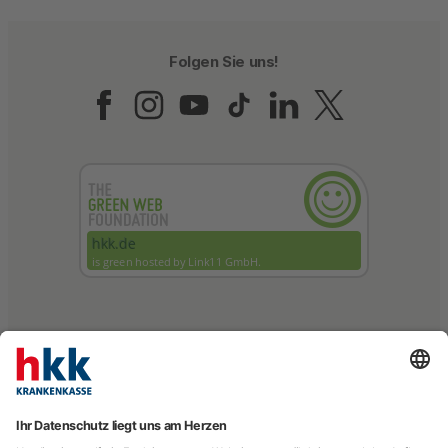
Folgen Sie uns!
Folgen Sie uns auf Fac
Folgen Sie uns auf 
Folgen Sie uns a
Folgen Sie un
Folgen Sie
Folgen 
FAQs
Geschäftstelle finden