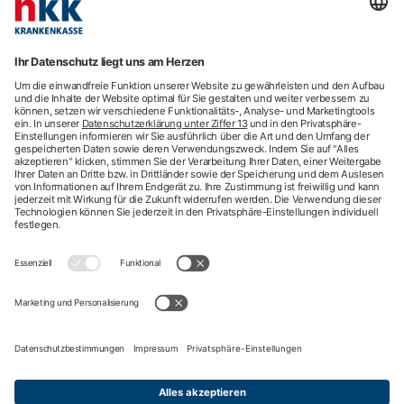
Beratung
E-Rechnung
Newsletter
hkk-Services
Arztsuche
Arzttermin-Service
Behandlungsfehler
hkk med Hotline
ICD-Diagnosesuche
Krankenhaussuche
Medizinische Videosprechstunde
Pflegesuche
Sporttelefon
Zweitmeinung
Impressum
Nutzungsbedingungen
Datenschutzbestimmungen
Barrierefreiheit
Kontakt
English information
Privatsphäre-Einstellungen