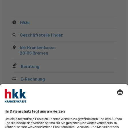
FAQs
Geschäftstelle finden
hkk Krankenkasse
28185 Bremen
Beratung
E-Rechnung
Newsletter
hkk-Services
Arztsuche
Arzttermin-Service