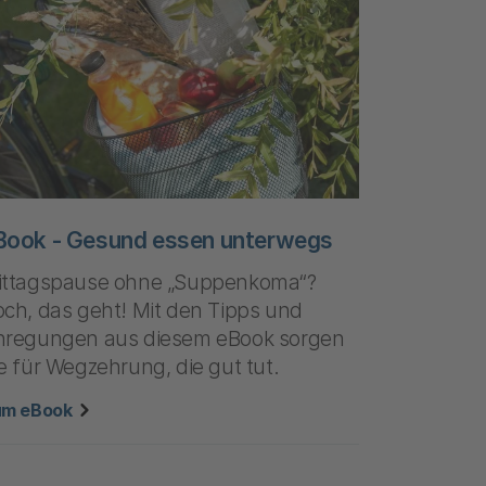
Book - Gesund essen unterwegs
ittagspause ohne „Suppenkoma“?
ch, das geht! Mit den Tipps und
nregungen aus diesem eBook sorgen
e für Wegzehrung, die gut tut.
zu "eBook - Gesund essen unterwegs"
um eBook
ährung"