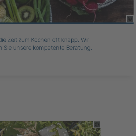
Cop
ie Zeit zum Kochen oft knapp. Wir
en Sie unsere kompetente Beratung.
t Tooltip öffnen
Copyright Tooltip 