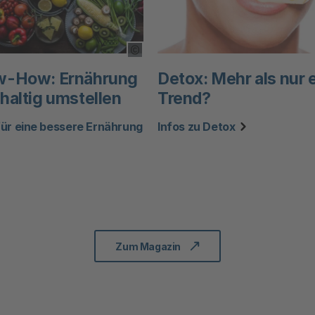
oltip öffnen
Copyright Tooltip öffnen
-How: Ernährung
Detox: Mehr als nur 
haltig umstellen
Trend?
für eine bessere Ernährung
Infos zu Detox
Zum Magazin