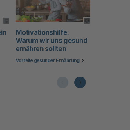
Copyright Tooltip öffnen
Copyright Tooltip öff
ein
Motivationshilfe:
Ernährung f
Warum wir uns gesund
Menschen
ernähren sollten
Planetary Healt
Vorteile gesunder Ernährung