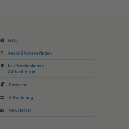
FAQs
ook
stagram
f YouTube
 auf TikTok
 uns auf LinkedIn
 Sie uns auf X
Geschäftstelle finden
hkk Krankenkasse
28185 Bremen
Beratung
E-Rechnung
Newsletter