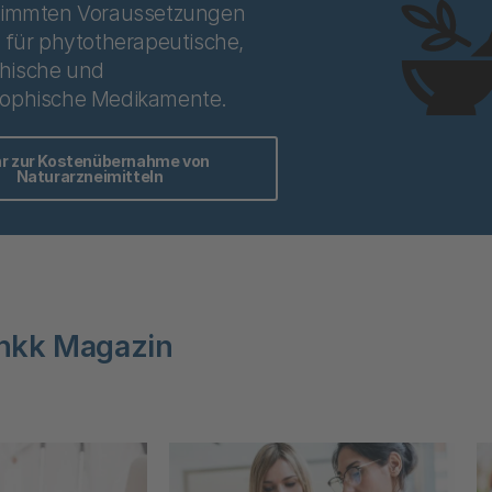
timmten Voraussetzungen
 für phytotherapeutische,
hische und
ophische Medikamente.
r zur Kostenübernahme von
Naturarzneimitteln
hkk Magazin