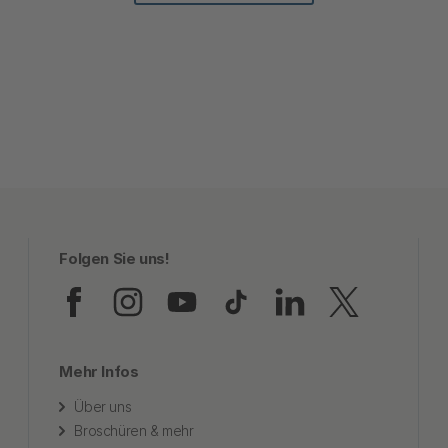
Folgen Sie uns!
Folgen Sie uns auf Faceb
Folgen Sie uns auf In
Folgen Sie uns au
Folgen Sie uns
Folgen Sie
Folgen
Mehr Infos
Über uns
Broschüren & mehr