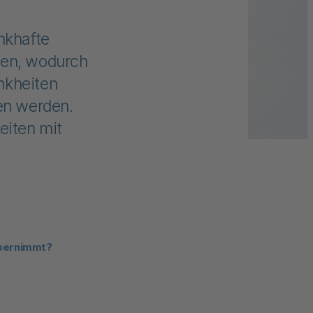
nkhafte
den, wodurch
nkheiten
den werden.
eiten mit
übernimmt?