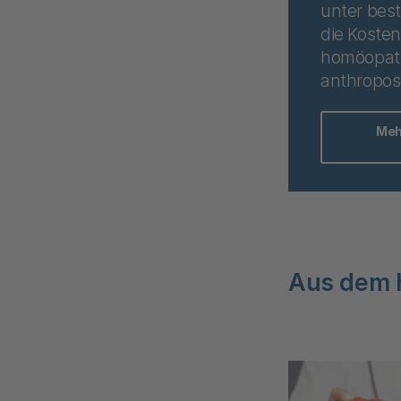
unter bes
die Kosten
homöopat
anthropos
Meh
Aus dem 