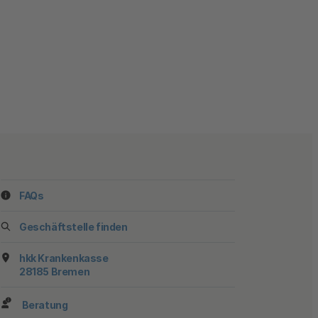
FAQs
ook
stagram
f YouTube
 auf TikTok
 uns auf LinkedIn
 Sie uns auf X
Geschäftstelle finden
hkk Krankenkasse
28185 Bremen
Beratung