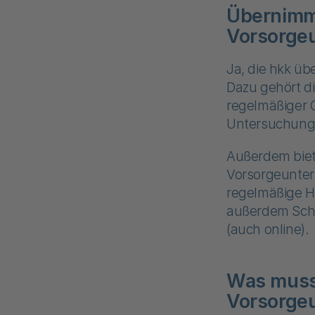
Übernimmt
Vorsorge
Ja, die hkk ü
Dazu gehört di
regelmäßiger 
Untersuchung
Außerdem biet
Vorsorgeunter
regelmäßige H
außerdem Schu
(auch online).
Was muss 
Vorsorge