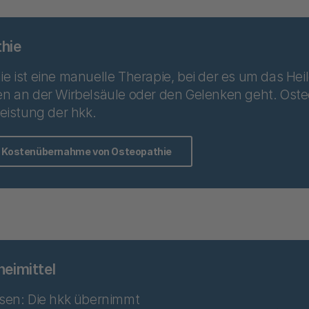
hie
e ist eine manuelle Therapie, bei der es um das Hei
n an der Wirbelsäule oder den Gelenken geht. Osteo
leistung der hkk.
r Kostenübernahme von Osteopathie
neimittel
ssen: Die hkk übernimmt