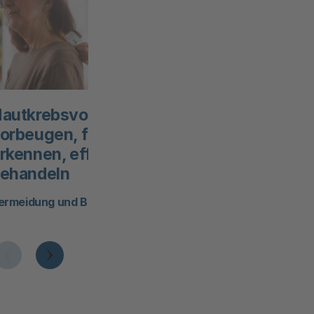
ght Tooltip öffnen
Copyright Tooltip öffnen
autkrebsvorsorge:
Rechtzeitig zur
orbeugen, früh
Vorsorge gegen
rkennen, effektiv
Darmkrebs
ehandeln
Ab wann zur Vorsorge?
ermeidung und Behandlung