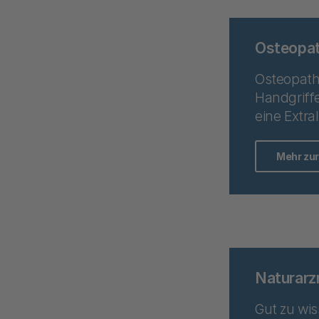
Osteopat
Osteopathi
Handgriffe
eine Extra
Mehr zu
Naturarz
Gut zu wi