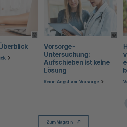
Copyright Tooltip öffnen
Copyri
Überblick
Vorsorge-
H
Untersuchung:
v
ick
Aufschieben ist keine
e
Lösung
b
Keine Angst vor Vorsorge
V
Zum Magazin