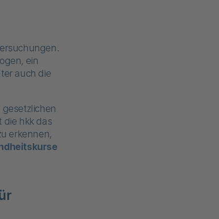
ntersuchungen.
ogen, ein
ter auch die
e gesetzlichen
 die hkk das
zu erkennen,
ndheitskurse
ür