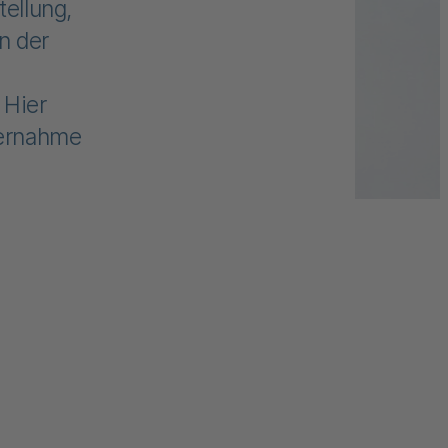
ellung,
n der
 Hier
bernahme