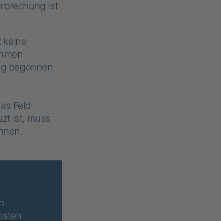
erbrechung ist
 keine
ahmen
ng begonnen
as Feld
zt ist, muss
nnen.
n
Kosten