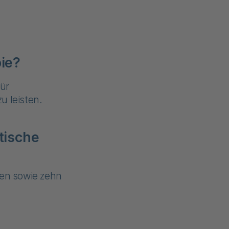
ie?
für
u leisten.
tische
ten sowie zehn