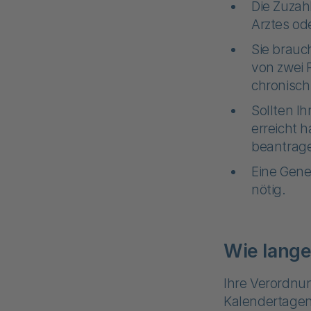
Die Zuzah
Arztes od
Sie brauc
von zwei 
chronisch
Sollten I
erreicht 
beantrage
Eine Gene
nötig.
Wie lange
Ihre Verordnun
Kalendertagen