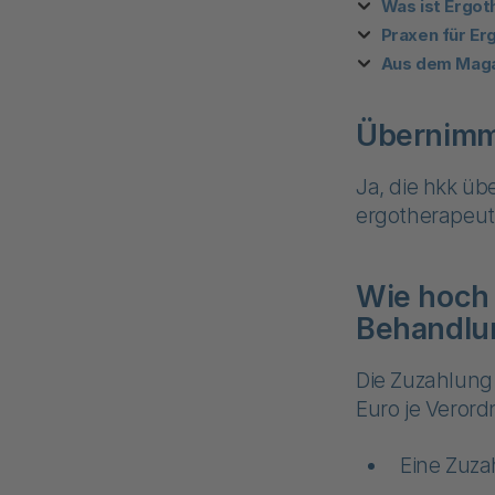
Was ist Ergot
Praxen für Er
Aus dem Maga
Übernimmt
Ja, die hkk üb
ergotherapeuti
Wie hoch 
Behandlu
Die Zuzahlung 
Euro je Veror
Eine Zuza