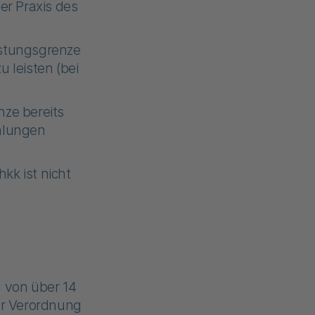
er Praxis des
astungsgrenze
 leisten (bei
nze bereits
ahlungen
kk ist nicht
g von über 14
er Verordnung