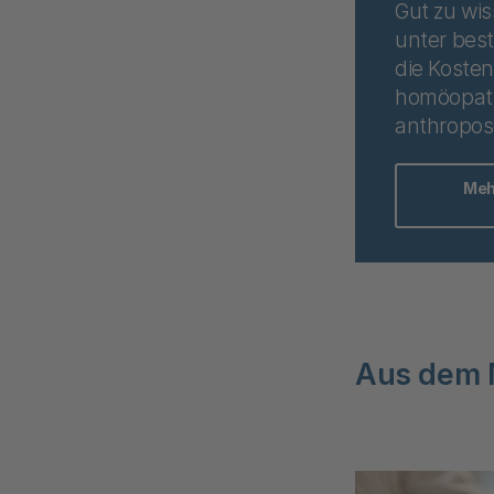
Gut zu wi
unter bes
die Kosten
homöopat
anthropos
Meh
Aus dem 