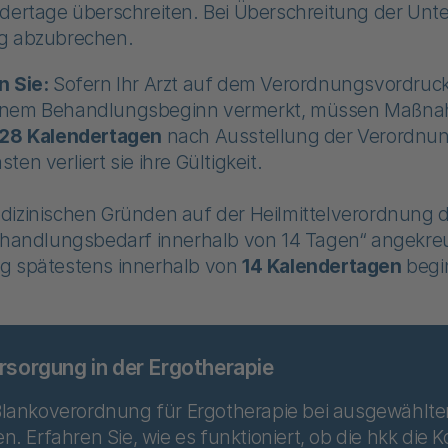
dertage überschreiten. Bei Überschreitung der Unt
g abzubrechen.
n Sie:
Sofern Ihr Arzt auf dem Verordnungsvordruck
inem Behandlungsbeginn vermerkt, müssen Maßn
28 Kalendertagen
nach Ausstellung der Verordnu
en verliert sie ihre Gültigkeit.
dizinischen Gründen auf der Heilmittelverordnung d
Behandlungsbedarf innerhalb von 14 Tagen“ angekreu
g spätestens innerhalb von
14 Kalendertagen
begi
rsorgung in der Ergotherapie
 Blankoverordnung für Ergotherapie bei ausgewählte
en. Erfahren Sie, wie es funktioniert, ob die hkk die 