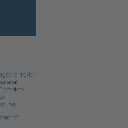
gsorientierter
aterial,
 Techniken
ch
assung.
sondere: