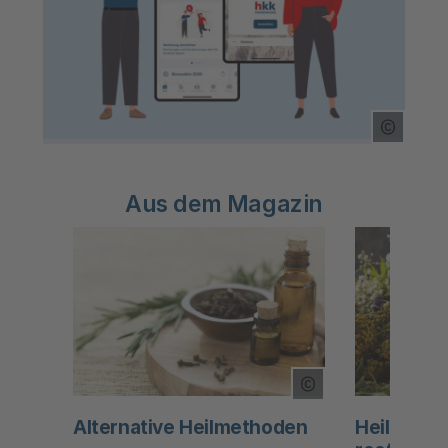
Copyrig
Aus dem Magazin
Copyright Tooltip
Alternative Heilmethoden
Heilpflanz